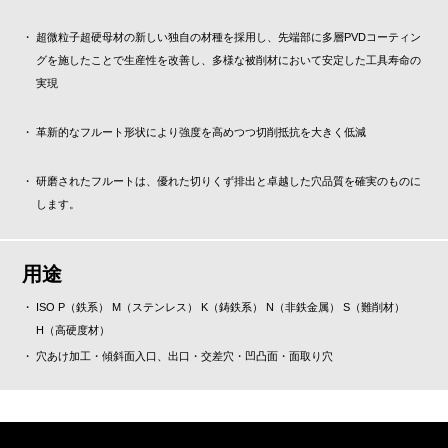
超微粒子超硬母材の新しい独自の材種を採用し、先端部に多層PVDコーティン
グを施したことで生産性を改善し、多様な被削材において安定した工具寿命の
実現
革新的なフルート形状により強度を高めつつ切削抵抗を大きく低減
研磨されたフルートは、優れた切りくず排出と卓越した穴品質を確実のものに
します。
用途
ISO P（鉄系） M（ステンレス） K（鋳鉄系） N（非鉄金属） S（難削材）
H（高硬度材）
穴あけ加工・傾斜面入口、出口・交差穴・凹凸面・面取り穴