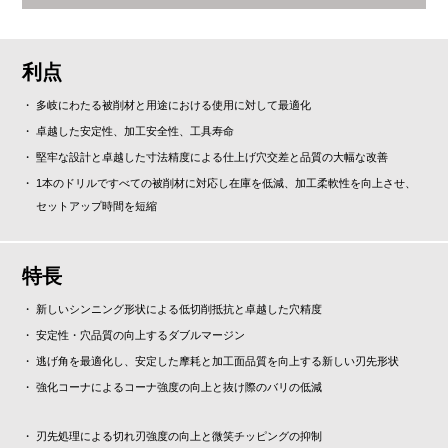
利点
多岐にわたる被削材と用途における使用に対して最適化
卓越した安定性、加工安全性、工具寿命
堅牢な設計と卓越した寸法精度による仕上げ穴交差と品質の大幅な改善
1本のドリルですべての被削材に対応し在庫を低減、加工柔軟性を向上させ、
セットアップ時間を短縮
特長
新しいシンニング形状による低切削抵抗と卓越した穴精度
安定性・穴品質の向上するダブルマージン
逃げ角を最適化し、安定した摩耗と加工面品質を向上する新しい刃先形状
強化コーナによるコーナ強度の向上と抜け際のバリの低減
刃先処理による切れ刃強度の向上と微笑チッピングの抑制