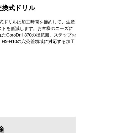
交換式ドリル
ヘッド交換式ドリルは加工時間を節約して、生産
ストを低減します。お客様のニーズに
oroDrill 870の径範囲、ステップお
H9-H10の穴公差領域に対応する加工
途