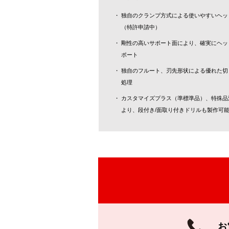
独自のクランプ方式による使いやすいヘッ
（特許申請中）
剛性の高いサポート面により、確実にヘッ
ポート
独自のフルート、刃先形状による優れた切
処理
カスタマイズプラス（準標準品）、特殊品
より、段付き/面取り付きドリルも製作可
お