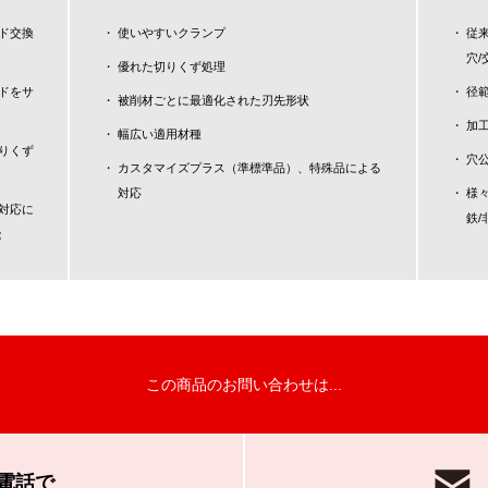
ド交換
使いやすいクランプ
従来
穴/
優れた切りくず処理
ドをサ
径範囲
被削材ごとに最適化された刃先形状
加工
幅広い適用材種
りくず
穴公
カスタマイズプラス（準標準品）、特殊品による
対応
様々
対応に
鉄/
能
この商品のお問い合わせは...
電話で