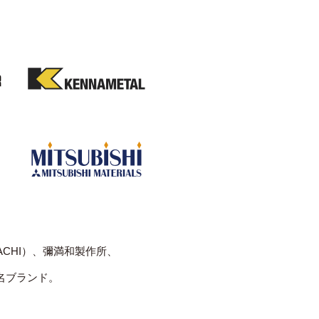
CHI）、彌満和製作所、
名ブランド。