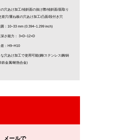
の穴あけ加工/傾斜面の抜け際/傾斜面/面取り
交差穴/重ね板の穴あけ加工/凸面/段付き穴
：10–33 mm (0.394–1.299 inch)
深さ能力： 3×D–12×D
差：H9–H10
な穴あけ加工で使用可能(鋼/ステンレス鋼/鋳
非鉄金属/耐熱合金)
メールで