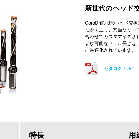
新世代のヘッド
CoroDrill® 870
性を向上し、穴当たりコ
合わせてカスタマイズされたC
よび可能なドリル長さは、
に最適化されています。
カタログPDF >
特長
用