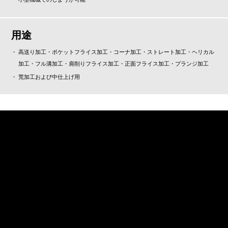
用途
高送り加工・ポケットフライス加工・コーナ加工・ストレート加工・ヘリカル
加工・フル溝加工・肩削りフライス加工・正面フライス加工・プランジ加工
荒加工および中仕上げ用