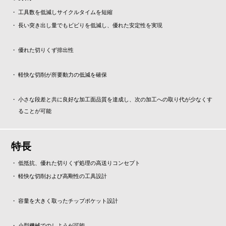
工具数を低減しサイクルタイムを短縮
長い突き出し量でもビビりを低減し、優れた安定性を実現
優れた切りくず排出性
軽快な切削が所要動力の低減を確保
小さな段差と共に良好な加工面品質を達成し、次の加工への取り代が少なくす
ることが可能
特長
低抵抗、優れた切りくず処理の高送りコンセプト
軽快な切削および高剛性の工具設計
容量を大きく取ったチップポケット設計
小型機械でのしようが可能